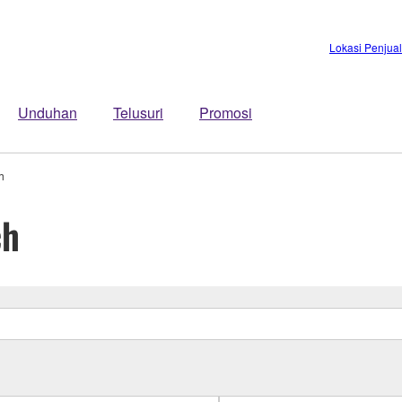
Lokasi Penjua
Unduhan
Telusuri
Promosi
h
ch