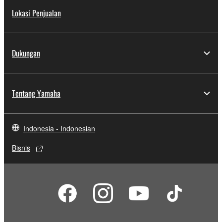
Lokasi Penjualan
Dukungan
Tentang Yamaha
Indonesia - Indonesian
Bisnis