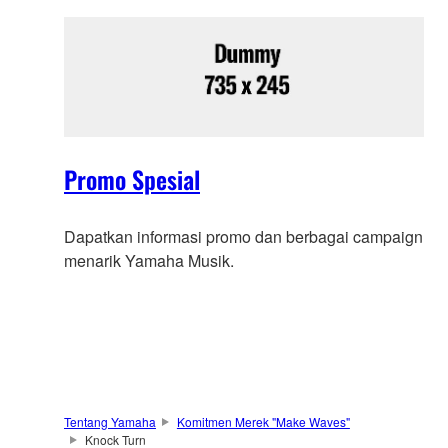
selengkapnya
Promo Spesial
Dapatkan informasi promo dan berbagai campaign
menarik Yamaha Musik.
Tentang Yamaha
Komitmen Merek "Make Waves"
Knock Turn