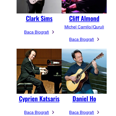
Clark Sims
Cliff Almond
Michel Camilo//Quruli
Baca Biografi
Baca Biografi
Cyprien Katsaris
Daniel Ho
Baca Biografi
Baca Biografi