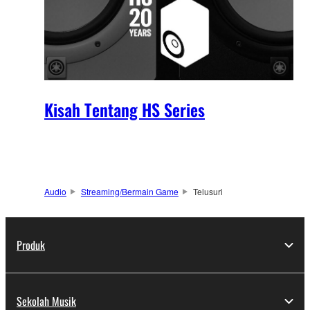
Kisah Tentang HS Series
Audio
Streaming/Bermain Game
Telusuri
Produk
Sekolah Musik