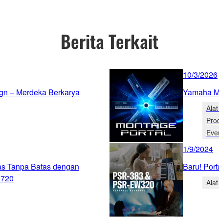
Berita Terkait
10/3/2026
n – Merdeka Berkarya
Yamaha M
Ala
Pro
Eve
1/9/2024
as Tanpa Batas dengan
Baru! Po
X720
Ala