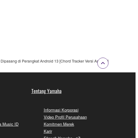
ipasang di Perangkat Android 13 [Chord Tracker Versi Android]
Tentang Yamaha
Informasi Korporasi
Video Profil Perusahaan
a Music ID
Komitmen Merek
Karir