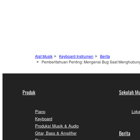
Alat Musik
Keyboard Instrumen
Berita
Pemberitahuan Penting: Mengenai Bug Saat Menghubungkan
Produk
Sekolah Mu
Piano
Loka
Keyboard
Produksi Musik & Audio
Berita
Gitar, Bass & Amplifier