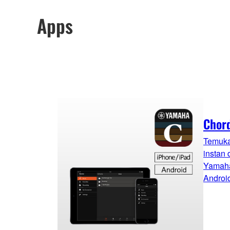
Apps
Chor
Temuka
instan
Yamaha
Android