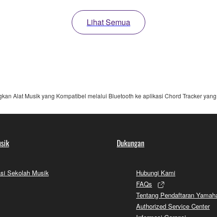
Lihat Semua
 Alat Musik yang Kompatibel melalui Bluetooth ke aplikasi Chord Tracker yang D
sik
Dukungan
si Sekolah Musik
Hubungi Kami
FAQs
Tentang Pendaftaran Yamah
Authorized Service Center