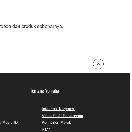
rbeda dari produk sebenarnya.
Tentang Yamaha
Informasi Korporasi
Video Profil Perusahaan
a Music ID
Komitmen Merek
Karir