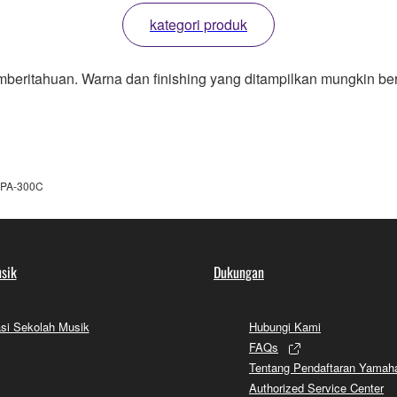
kategori produk
mberitahuan. Warna dan finishing yang ditampilkan mungkin be
PA-300C
sik
Dukungan
si Sekolah Musik
Hubungi Kami
FAQs
Tentang Pendaftaran Yamah
Authorized Service Center