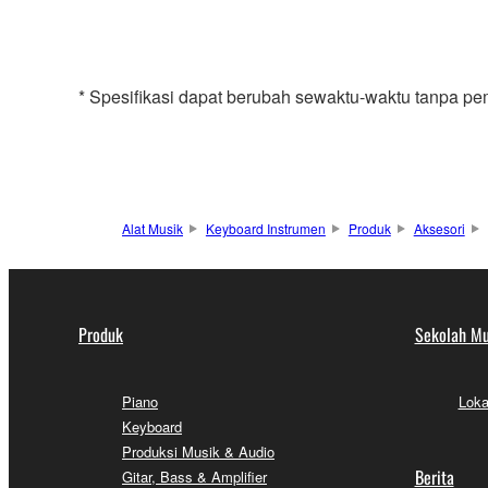
* Spesifikasi dapat berubah sewaktu-waktu tanpa pe
Alat Musik
Keyboard Instrumen
Produk
Aksesori
Produk
Sekolah Mu
Piano
Loka
Keyboard
Produksi Musik & Audio
Berita
Gitar, Bass & Amplifier