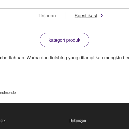
Tinjauan
Spesifikasi
kategori produk
mberitahuan. Warna dan finishing yang ditampilkan mungkin be
undmondo
sik
Dukungan