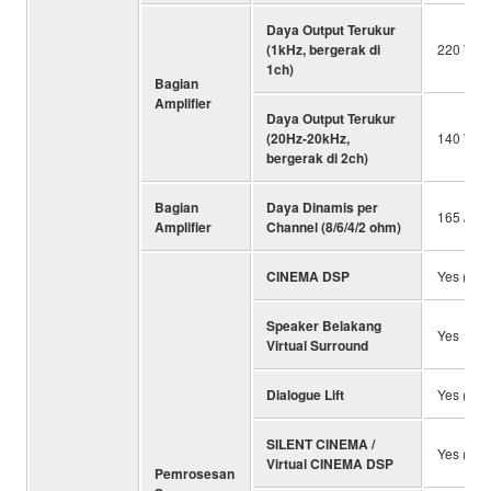
Daya Output Terukur
(1kHz, bergerak di
220 W (
1ch)
Bagian
Amplifier
Daya Output Terukur
(20Hz-20kHz,
140 W (
bergerak di 2ch)
Bagian
Daya Dinamis per
165 / 210
Amplifier
Channel (8/6/4/2 ohm)
CINEMA DSP
Yes (HD
Speaker Belakang
Yes
Virtual Surround
Dialogue Lift
Yes (no 
SILENT CINEMA /
Yes (Vi
Virtual CINEMA DSP
Pemrosesan