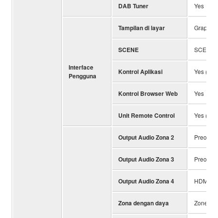
DAB Tuner
Yes
Tampilan di layar
Graphica
SCENE
SCENE P
Interface
Kontrol Aplikasi
Yes (iPho
Pengguna
Kontrol Browser Web
Yes
Unit Remote Control
Yes (Pre
Output Audio Zona 2
Preout /
Output Audio Zona 3
Preout
Output Audio Zona 4
HDMI
Zona dengan daya
Zone 2 / 