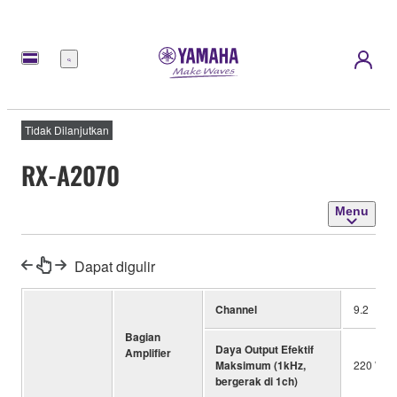
Menu
Tidak Dilanjutkan
RX-A2070
Menu
Dapat digulir
Channel
9.2
Bagian
Daya Output Efektif
Amplifier
Maksimum (1kHz,
220 W (
bergerak di 1ch)