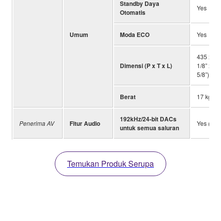
Standby Daya
Yes
Otomatis
Umum
Moda ECO
Yes
435 x 19
Dimensi (P x T x L)
1/8” x 7-
5/8”)
Berat
17 kg; 37
192kHz/24-bit DACs
Penerima AV
Fitur Audio
Yes (ESS
untuk semua saluran
Temukan Produk Serupa