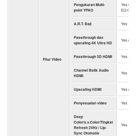
Pengukuran Multi-
Yes with 
point YPAO
EQ Calcu
A.R.T. Baji
Yes
Passthrough dan
Yes (4K /
upscaling 4K Ultra HD
Passthrough 3D HDMI
Yes
Fitur Video
Channel Balik Audio
Yes
HDMI
Upscaling HDMI
Yes (Ana
Penyesuaian video
Yes
Deep
Color/x.v.Color/Tingkat
Yes
Refresh 24Hz / Lip-
Sync Otomatis