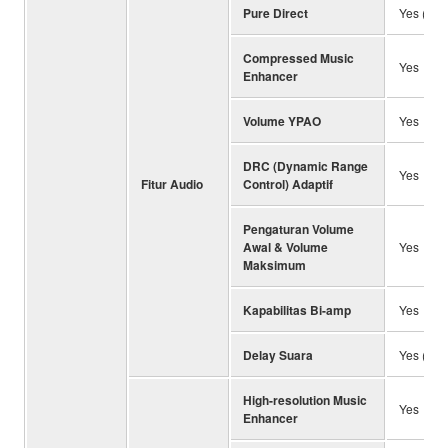
Pure Direct
Yes (wit
Compressed Music
Yes
Enhancer
Volume YPAO
Yes
DRC (Dynamic Range
Yes
Fitur Audio
Control) Adaptif
Pengaturan Volume
Awal & Volume
Yes
Maksimum
Kapabilitas Bi-amp
Yes
Delay Suara
Yes (0-5
High-resolution Music
Yes
Enhancer