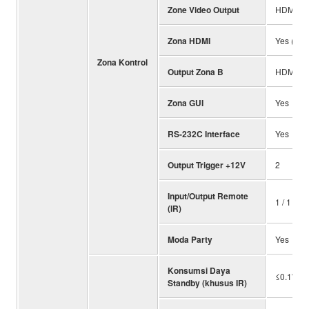
Zone Video Output
HDMI / 
Zona HDMI
Yes (Adv
Zona Kontrol
Output Zona B
HDMI
Zona GUI
Yes
RS-232C Interface
Yes
Output Trigger +12V
2
Input/Output Remote
1 / 1
(IR)
Moda Party
Yes
Konsumsi Daya
≤0.1W
Standby (khusus IR)