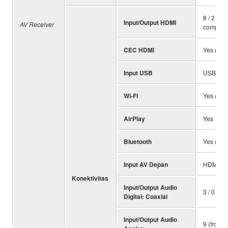
8 / 2 (H
Input/Output HDMI
AV Receiver
compatib
CEC HDMI
Yes (SCE
Input USB
USB Memo
Wi-Fi
Yes (with
AirPlay
Yes
Bluetooth
Yes (SBC
Input AV Depan
HDMI / U
Konektivitas
Input/Output Audio
3 / 0
Digital: Coaxial
Input/Output Audio
9 (front 1