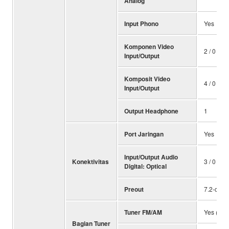
Analog
Input Phono
Yes
Komponen Video
2 / 0
Input/Output
Komposit Video
4 / 0
Input/Output
Output Headphone
1
Port Jaringan
Yes
Input/Output Audio
Konektivitas
3 / 0
Digital: Optical
Preout
7.2-ch
Tuner FM/AM
Yes (FM 
Bagian Tuner