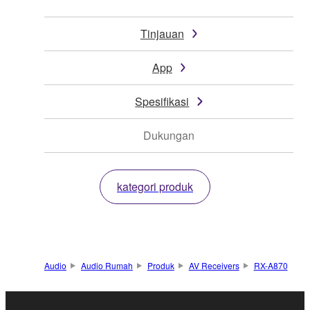
Tinjauan
App
Spesifikasi
Dukungan
kategori produk
Audio
Audio Rumah
Produk
AV Receivers
RX-A870