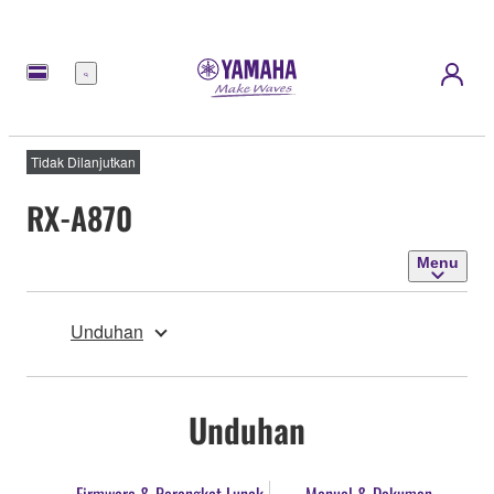
Menu
Tidak Dilanjutkan
RX-A870
Menu
Unduhan
Unduhan