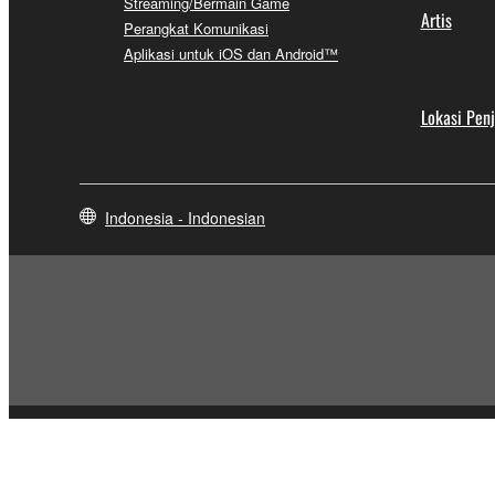
Streaming/Bermain Game
Artis
Perangkat Komunikasi
Aplikasi untuk iOS dan Android™
Lokasi Pen
Indonesia - Indonesian
Hubungi Kami
Syarat Penggunaan
Kebijakan Privasi
Pembatas