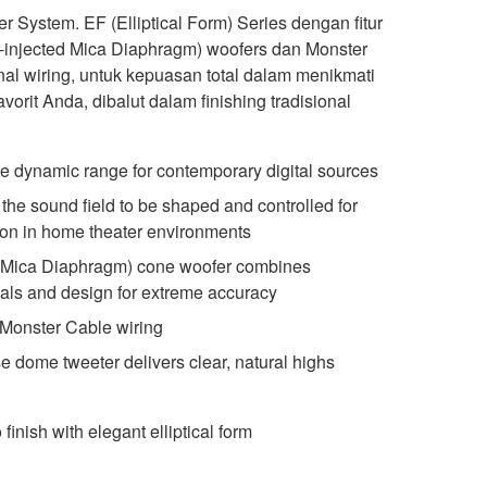
System. EF (Elliptical Form) Series dengan fitur
injected Mica Diaphragm) woofers dan Monster
rnal wiring, untuk kepuasan total dalam menikmati
avorit Anda, dibalut dalam finishing tradisional
de dynamic range for contemporary digital sources
he sound field to be shaped and controlled for
ion in home theater environments
 Mica Diaphragm) cone woofer combines
als and design for extreme accuracy
l Monster Cable wiring
 dome tweeter delivers clear, natural highs
inish with elegant elliptical form