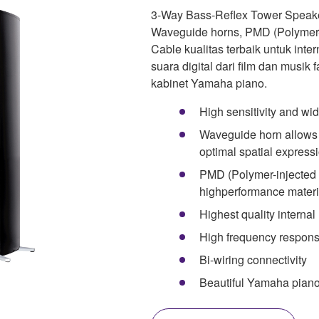
3-Way Bass-Reflex Tower Speaker 
Waveguide horns, PMD (Polymer-
Cable kualitas terbaik untuk inte
suara digital dari film dan musik f
kabinet Yamaha piano.
High sensitivity and wi
Waveguide horn allows t
optimal spatial express
PMD (Polymer-injected
highperformance materi
Highest quality interna
High frequency response
Bi-wiring connectivity
Beautiful Yamaha piano f