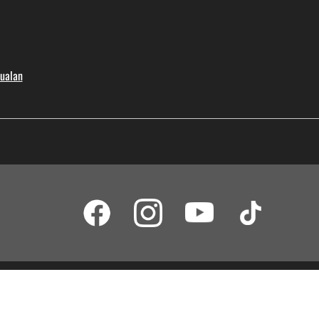
jualan
an Tanggung Jawab