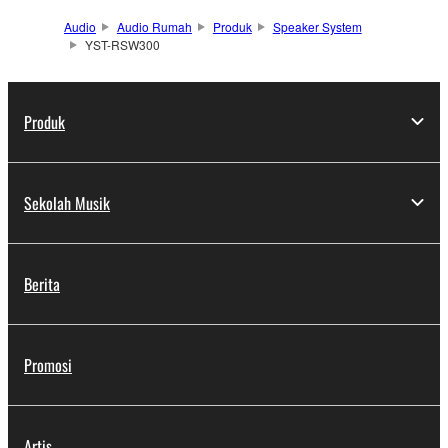
Audio
Audio Rumah
Produk
Speaker System
YST-RSW300
Produk
Sekolah Musik
Berita
Promosi
Artis