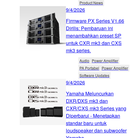
Product News
9/4/2026
Firmware PX Series V1.66
Dirilis: Pembaruan ini
menambahkan preset SP
untuk CXR mk3 dan CXS
mk3 series.
Audio
Power Amplifier
PA Portabel
Power Amplifier
Software Updates
9/4/2026
Yamaha Meluncurkan
DXR/DXS mk3 dan
CXR/CXS mk3 Series yang
Diperbarui - Menetapkan
standar baru untuk
loudspeaker dan subwoofer
Yamaha