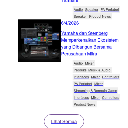
Audio
Speaker
PA Portabel
Speaker
Product News
6/4/2026
Yamaha dan Steinberg
Memperkenalkan Ekosistem
yang Dibangun Bersama
Perusahaan Mitra
Audio
Mixer
Produksi Musik & Audio
Interfaces
Mixer
Controllers
PA Portabel
Mixer
Streaming & Bermain Game
Interfaces
Mixer
Controllers
Product News
Lihat Semua