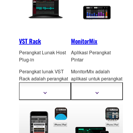
VST Rack
MonitorMix
Perangkat Lunak Host
Aplikasi Perangkat
Plug-in
Pintar
Perangkat lunak VST
MonitorMix adalah
Rack adalah perangkat
aplikasi untuk perangkat
lunak host plug-ins yang
iOS/Android
yang
menggunaka
n plug-ins
memungkinkan mixing
Tampilkan
Tampilkan
informasi
informasi
VST, yang
individual AUX secara
selengkapnya
selengkapnya
memungkinkan Anda
nirkabel.
menyusun rack effect
yang diinginkan.