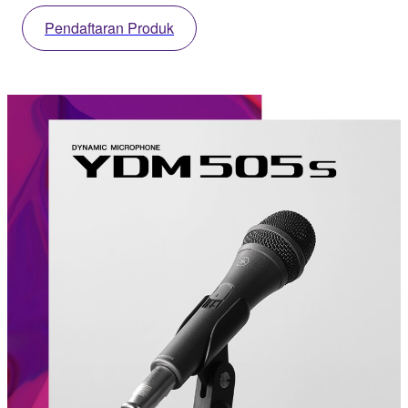
Pendaftaran Produk