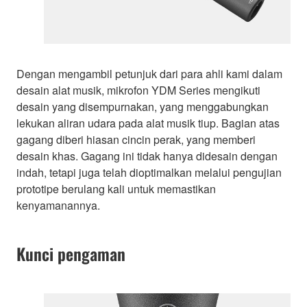
Dengan mengambil petunjuk dari para ahli kami dalam
desain alat musik, mikrofon YDM Series mengikuti
desain yang disempurnakan, yang menggabungkan
lekukan aliran udara pada alat musik tiup. Bagian atas
gagang diberi hiasan cincin perak, yang memberi
desain khas. Gagang ini tidak hanya didesain dengan
indah, tetapi juga telah dioptimalkan melalui pengujian
prototipe berulang kali untuk memastikan
kenyamanannya.
Kunci pengaman