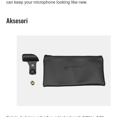
can keep your microphone looking like new.
Aksesori