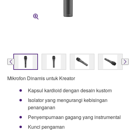
Mikrofon Dinamis untuk Kreator
Kapsul kardioid dengan desain kustom
Isolator yang mengurangi kebisingan
penanganan
Penyempurnaan gagang yang instrumental
Kunci pengaman