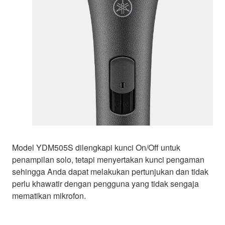
Model YDM505S dilengkapi kunci On/Off untuk
penampilan solo, tetapi menyertakan kunci pengaman
sehingga Anda dapat melakukan pertunjukan dan tidak
perlu khawatir dengan pengguna yang tidak sengaja
mematikan mikrofon.