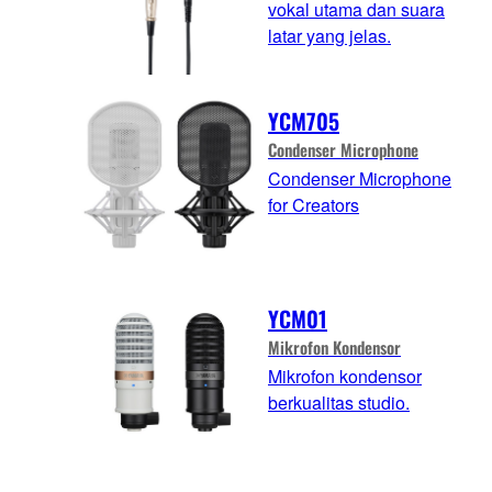
vokal utama dan suara
latar yang jelas.
YCM705
Condenser Microphone
Condenser Microphone
for Creators
YCM01
Mikrofon Kondensor
Mikrofon kondensor
berkualitas studio.