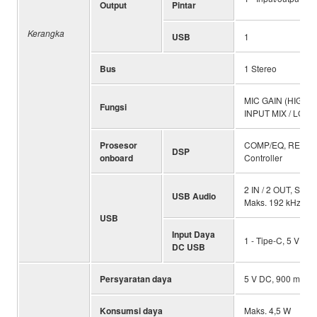
Output
Pintar
Kerangka
USB
1
Bus
1 Stereo
MIC GAIN (HIGH /
Fungsi
INPUT MIX / LOOP
Prosesor
COMP/EQ, REVERB 
DSP
onboard
Controller
2 IN / 2 OUT, Sesu
USB Audio
Maks. 192 kHz, Bit 
USB
Input Daya
1 - Tipe-C, 5 V DC
DC USB
Persyaratan daya
5 V DC, 900 mA
Konsumsi daya
Maks. 4,5 W