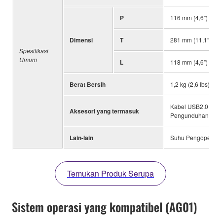
P
116 mm (4,6”)
Dimensi
T
281 mm (11,1”)
Spesifikasi
Umum
L
118 mm (4,6”)
Berat Bersih
1,2 kg (2,6 lbs)
Kabel USB2.0 (1,5
Aksesori yang termasuk
Pengunduhan Wave
Lain-lain
Suhu Pengoperasi
Temukan Produk Serupa
Sistem operasi yang kompatibel (AG01)