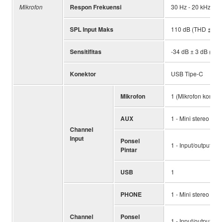
Mikrofon
Respon Frekuensi
30 Hz - 20 kHz
SPL Input Maks
110 dB (THD ≦1,0
Sensitifitas
-34 dB ± 3 dB (0 d
Konektor
USB Tipe-C
Mikrofon
1 (Mikrofon konde
AUX
1 - Mini stereo
Channel
Input
Ponsel
1 - Input/output mi
Pintar
USB
1
PHONE
1 - Mini stereo
Channel
Ponsel
1 - Input/output mi