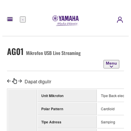
Menu
AG01
Mikrofon USB Live Streaming
Menu
Dapat digulir
Unit Mikrofon
Tipe Back electret
Polar Pattern
Cardioid
Tipe Adress
Samping