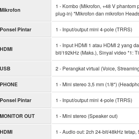
1 - Kombo (Mikrofon, +48 V phantom p
Mikrofon
plug-in) *Mikrofon dan mikrofon Head
Ponsel Pintar
1 - Input/output mini 4-pole (TRRS)
1 - Input HDMI 1 atau HDMI 2 yang da
HDMI
bit/192kHz (Maks.), Sinyal video *1: T
USB
2 - Perangkat virtual (Voice, Streamin
PHONE
1 - Mini stereo 3,5 mm (1/8") (Headp
Ponsel Pintar
1 - Input/output mini 4-pole (TRRS)
MONITOR OUT
1 - Mini stereo (Speaker out)
HDMI
1 - Audio out: 2ch 24-bit/48kHz tetap,