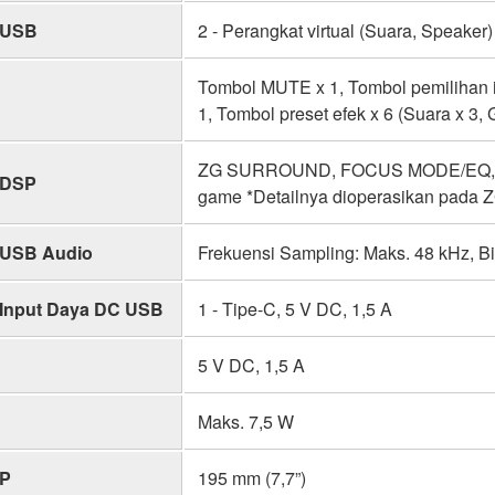
USB
2 - Perangkat virtual (Suara, Speaker)
Tombol MUTE x 1, Tombol pemilihan i
1, Tombol preset efek x 6 (Suara x 3,
ZG SURROUND, FOCUS MODE/EQ, 3D
DSP
game *Detailnya dioperasikan pada Z
USB Audio
Frekuensi Sampling: Maks. 48 kHz, Bit
Input Daya DC USB
1 - Tipe-C, 5 V DC, 1,5 A
5 V DC, 1,5 A
Maks. 7,5 W
P
195 mm (7,7”)