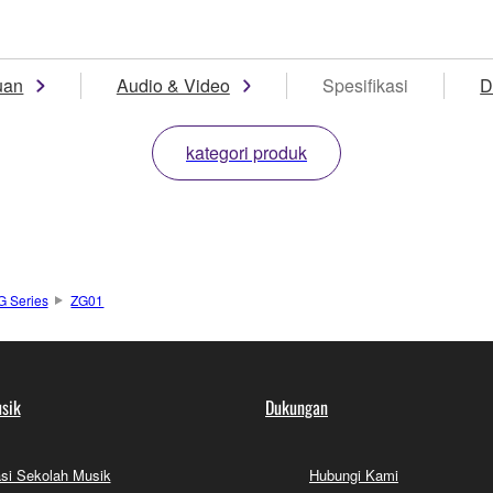
uan
Audio & Video
Spesifikasi
D
kategori produk
G Series
ZG01
sik
Dukungan
si Sekolah Musik
Hubungi Kami