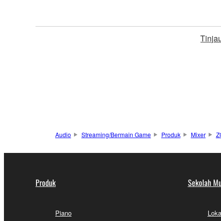
Tinja
Audio
Streaming/Bermain Game
Produk
Mixer
Z
Produk
Sekolah Mu
Piano
Loka