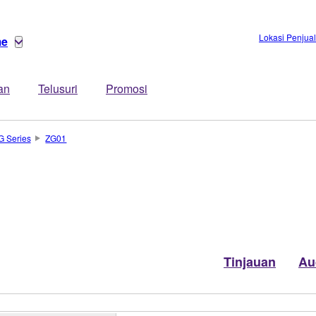
Lokasi Penjua
me
an
Telusuri
Promosi
G Series
ZG01
Tinjauan
Au