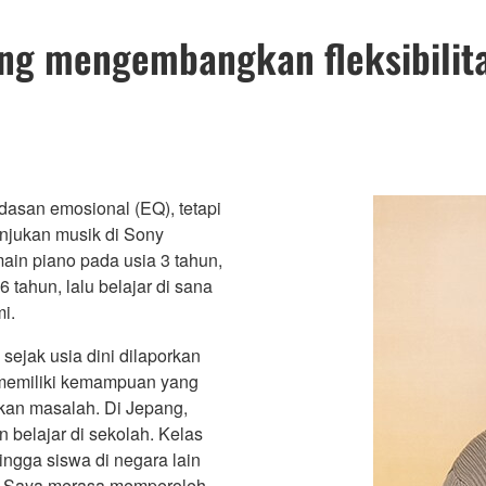
yang mengembangkan fleksibilit
dasan emosional (EQ), tetapi
unjukan musik di Sony
ain piano pada usia 3 tahun,
tahun, lalu belajar di sana
i.
ejak usia dini dilaporkan
t memiliki kemampuan yang
an masalah. Di Jepang,
 belajar di sekolah. Kelas
ingga siswa di negara lain
. Saya merasa memperoleh