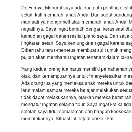
Dr. Furuya: Menurut saya ada dua poin penting di si
sekali-kali memarahi anak Anda. Dari sudut pandan
manfaatnya mengomeli atau memarahi anak Anda. 
negatifnya. Saya ingat berlatih dengan keras saat dit
kemudian gagal dalam resital piano saya. Dan saya di
lingkaran setan. Saya kemungkinan gagal karena saya
Diberi tahu terus-menerus membuat sulit untuk mengin
pujian akan membantu ingatan tertanam dalam pikira
Yang kedua, orang tua harus memiliki pemahaman yan
otak, dan kemampuannya untuk "menyelesaikan masal
Ada orang tua yang memaksa anak mereka untuk ber
larut malam sampai mereka belajar melakukan sesuat
tidak dapat melakukannya, biarkan mereka beristiraha
mengatur ingatan selama tidur. Saya ingat ketika tid
setelah saya tidur semalaman dan bangun keesokan 
memainkannya. Situasi ini terjadi berkali-kali.