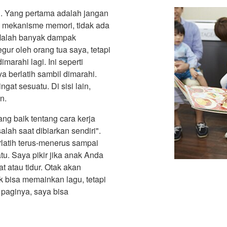
ni. Yang pertama adalah jangan
g mekanisme memori, tidak ada
Malah banyak dampak
egur oleh orang tua saya, tetapi
marahi lagi. Ini seperti
 berlatih sambil dimarahi.
gat sesuatu. Di sisi lain,
n.
g baik tentang cara kerja
ah saat dibiarkan sendiri".
latih terus-menerus sampai
u. Saya pikir jika anak Anda
t atau tidur. Otak akan
ak bisa memainkan lagu, tetapi
paginya, saya bisa