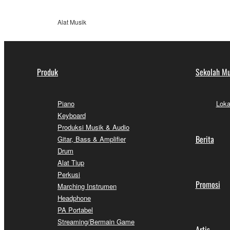
Alat Musik
Produk
Sekolah Mu
Piano
Loka
Keyboard
Produksi Musik & Audio
Berita
Gitar, Bass & Amplifier
Drum
Alat Tiup
Perkusi
Promosi
Marching Instrumen
Headphone
PA Portabel
Streaming/Bermain Game
Artis