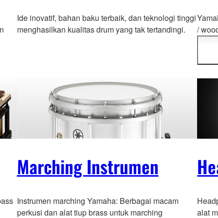
Ide inovatif, bahan baku terbaik, dan teknologi tinggi
Yamah
an
menghasilkan kualitas drum yang tak tertandingi.
/ woo
yang 
penge
Marching Instrumen
He
bass
Instrumen marching Yamaha: Berbagai macam
Headp
perkusi dan alat tiup brass untuk marching
alat 