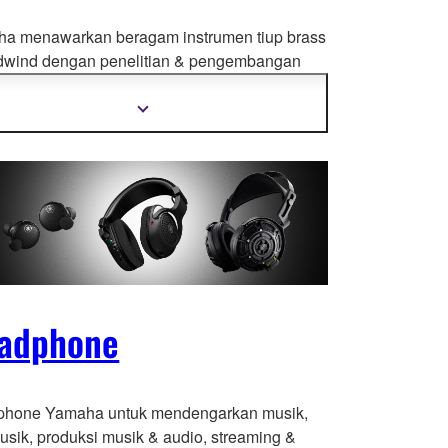
a menawarkan beragam instrumen tiup brass
dwind dengan penelitian & pengembangan
terus menerus, teknologi mutakhir, dan proses
rjaan yang handal & berpengalaman..
Tampilkan
informasi
selengkapnya
adphone
hone Yamaha untuk mendengarkan musik,
musik, produksi musik & audio, streaming &