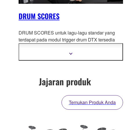
DRUM SCORES
DRUM SCORES untuk lagu-lagu standar yang
terdapat pada modul trigger drum DTX tersedia
untuk diunduh. Perangkat
lunak ini merupakan alat
bantu latihan yang berguna untuk drummer dan
Tampilkan
informasi
guru yang memainkan drum elektronik DTX.
selengkapnya
Jajaran produk
Temukan Produk Anda