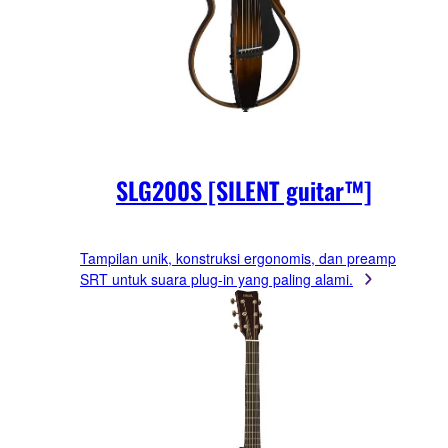
SLG200S [SILENT guitar™]
Tampilan unik, konstruksi ergonomis, dan preamp
SRT untuk suara plug-in yang paling alami.