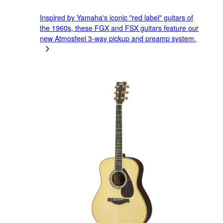
Inspired by Yamaha's iconic "red label" guitars of
the 1960s, these FGX and FSX guitars feature our
new Atmosfeel 3-way pickup and preamp system.