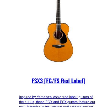
FSX3 [FG/FS Red Label]
Inspired by Yamaha's iconic "red label" guitars of
the 1960s, these FGX and FSX guitars feature our
new Atmosfeel 3-way pickup and preamp system.