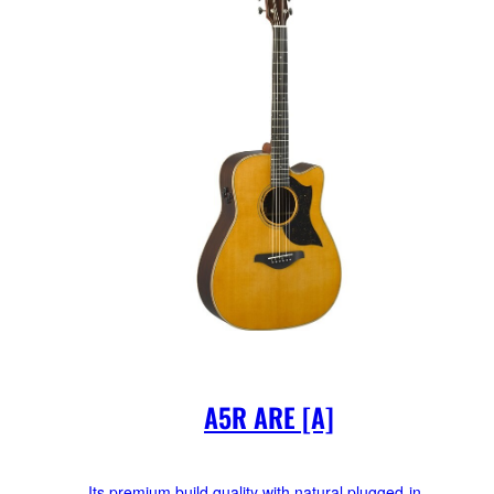
A5R ARE [A]
Its premium build quality with natural plugged-in