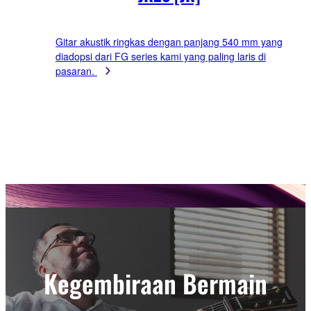
Gitar akustik ringkas dengan panjang 540 mm yang
diadopsi dari FG series kami yang paling laris di
pasaran.
Kegembiraan Bermain