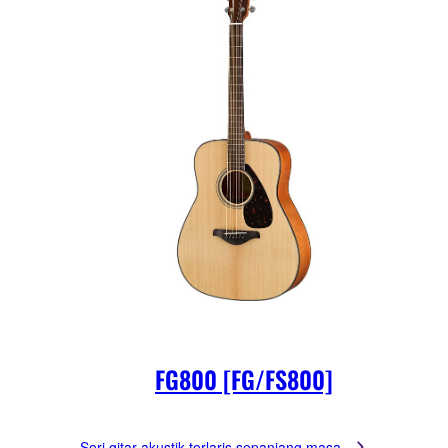
FG800 [FG/FS800]
Seri gitar akustik terlaris sepanjang masa.