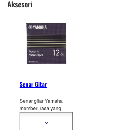
Aksesori
Senar Gitar
Senar gitar Yamaha
memberi rasa yang
nyaman, penyeteman
yang stabil, daya tahan
Tampilkan
informasi
yang
sangat baik, serta
selengkapnya