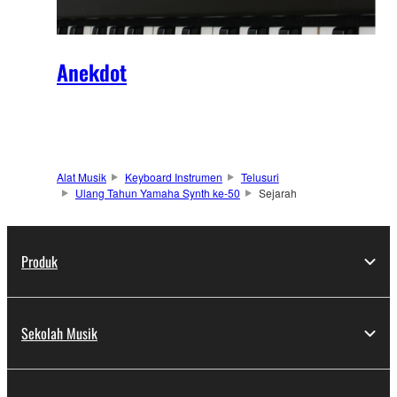
Anekdot
Alat Musik
Keyboard Instrumen
Telusuri
Ulang Tahun Yamaha Synth ke-50
Sejarah
Produk
Sekolah Musik