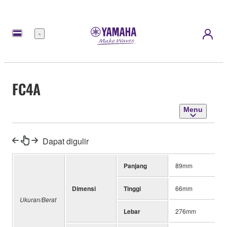
Menu
FC4A
Menu
Dapat digulir
Panjang
89mm
Dimensi
Tinggi
66mm
Ukuran/Berat
Lebar
276mm