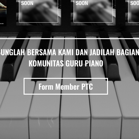
UNGLAH BERSAMA KAMI DAN JADILAH BAGIAN
KOMUNITAS GURU PIANO
Form Member PTC