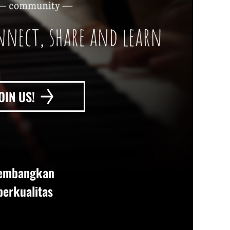
OIN US!
gembangkan
berkualitas