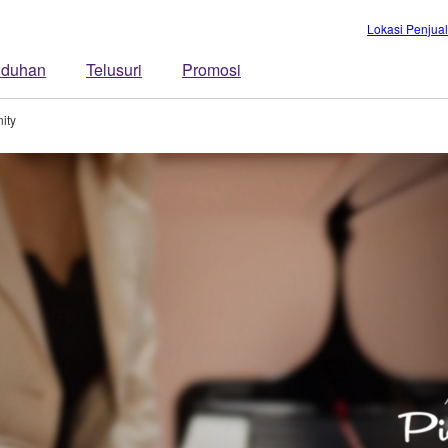
Lokasi Penjua
duhan
Telusuri
Promosi
ity