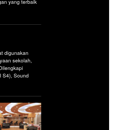
gan yang terbaik
at digunakan
ayaan sekolah,
Dilengkapi
el S4), Sound