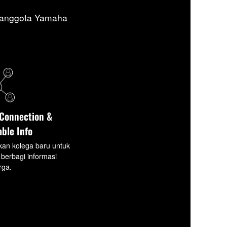
o anggota Yamaha
Connection &
able Info
an kolega baru untuk
 berbagi informasi
rga.