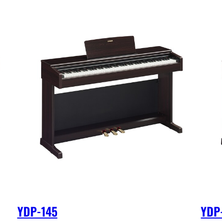
YDP-145
YDP