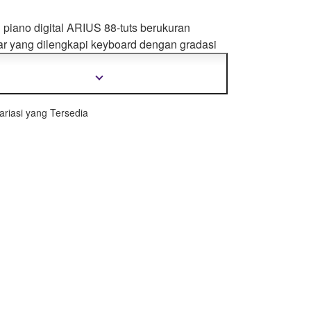
 piano digital ARIUS 88-tuts berukuran
ar yang dilengkapi keyboard dengan gradasi
 bertingkat. Keyboard
GHS memberi nuansa
in yang sangat ekspresif. Mencakup
Tampilkan
informasi
ibilitas dengan aplikasi Smart Pianist dari
selengkapnya
ha.
ariasi yang Tersedia