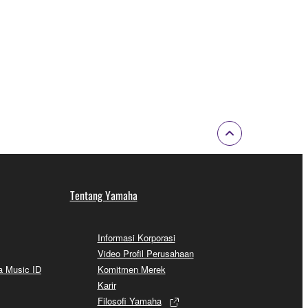
Tentang Yamaha
Informasi Korporasi
Video Profil Perusahaan
a Music ID
Komitmen Merek
Karir
Filosofi Yamaha