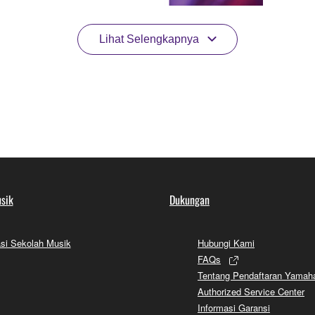
Lihat Selengkapnya
sik
Dukungan
si Sekolah Musik
Hubungi Kami
FAQs
Tentang Pendaftaran Yamah
Authorized Service Center
Informasi Garansi