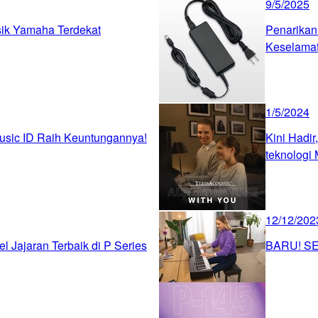
9/5/2025
sik Yamaha Terdekat
Penarikan
Keselama
1/5/2024
sic ID Raih Keuntungannya!
Kini Hadir
teknologi 
12/12/202
el Jajaran Terbaik di P Series
BARU! SE