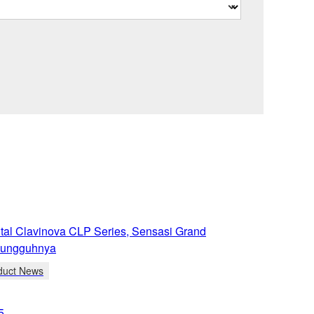
ital Clavinova CLP Series, Sensasi Grand
sungguhnya
duct News
5