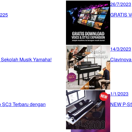
26/7/2023
-225
GRATIS Vo
14/3/2023
 Sekolah Musik Yamaha!
Clavinova
1/1/2023
o SC3 Terbaru dengan
NEW P-S