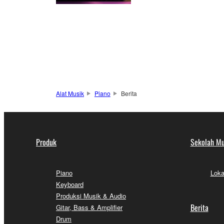
Alat Musik
Piano
Berita
Produk
Sekolah Mu
Piano
Loka
Keyboard
Produksi Musik & Audio
Berita
Gitar, Bass & Amplifier
Drum