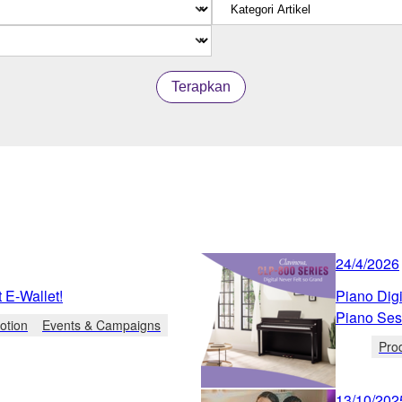
Terapkan
24/4/2026
 E-Wallet!
Piano Dig
Piano Se
otion
Events & Campaigns
Pro
13/10/202