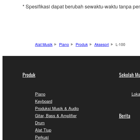
* Spesifikasi dapat berubah sewaktu-waktu tanpa pe
Alat Musik
Piano
Produk
Aksesori
L-100
Produk
Sekolah Mu
Piano
Loka
Keyboard
Produksi Musik & Audio
Berita
Gitar, Bass & Amplifier
Drum
Alat Tiup
Perkusi