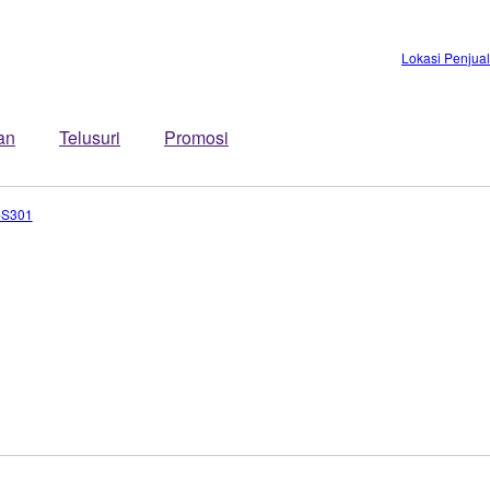
Lokasi Penjua
an
Telusuri
Promosi
-S301