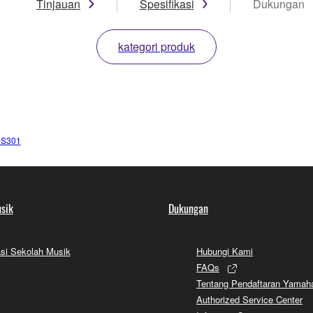
Tinjauan
Spesifikasi
Dukungan
kategori produk
-S301
sik
Dukungan
si Sekolah Musik
Hubungi Kami
FAQs
Tentang Pendaftaran Yamah
Authorized Service Center