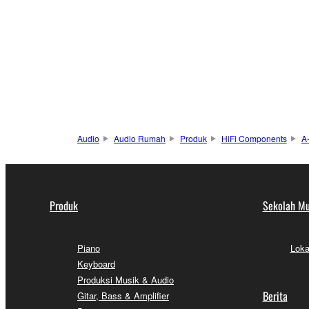
Audio
Audio Rumah
Produk
HiFi Components
A
Produk
Sekolah Mu
Piano
Loka
Keyboard
Produksi Musik & Audio
Berita
Gitar, Bass & Amplifier