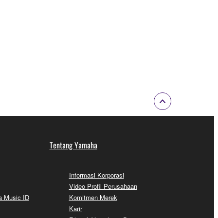
Tentang Yamaha
Informasi Korporasi
Video Profil Perusahaan
a Music ID
Komitmen Merek
Karir