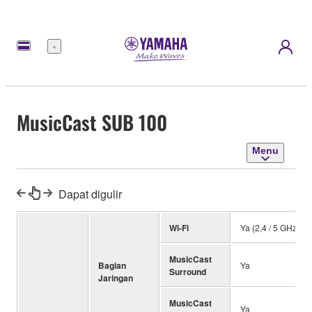
Menu
MusicCast SUB 100
Menu
Dapat digulir
Wi-Fi
Ya (2,4 / 5 GHz)
MusicCast
Bagian
Ya
Surround
Jaringan
MusicCast
Ya