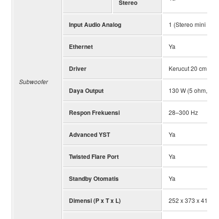
Stereo
Input Audio Analog
1 (Stereo mini 3,5
Ethernet
Ya
Driver
Kerucut 20 cm (8”)
Subwoofer
Daya Output
130 W (5 ohm, 10
Respon Frekuensi
28–300 Hz
Advanced YST
Ya
Twisted Flare Port
Ya
Standby Otomatis
Ya
Dimensi (P x T x L)
252 x 373 x 418 mm