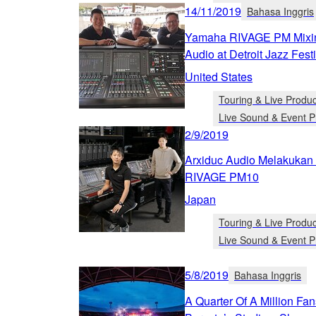
14/11/2019
Bahasa Inggris
Yamaha RIVAGE PM Mixin
Audio at Detroit Jazz Fest
United States
Touring & Live Produc
Live Sound & Event P
2/9/2019
Arxiduc Audio Melakukan
RIVAGE PM10
Japan
Touring & Live Produc
Live Sound & Event P
5/8/2019
Bahasa Inggris
A Quarter Of A Million Fa