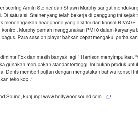
er scoring Armin Steiner dan Shawn Murphy sangat mendukun
i satu sisi, Steiner yang telah bekerja di panggung ini sejak 
mendengarkan headphone yang dikirim dari konsol RIVAGE. D
uang kontrol. Murphy pernah menggunakan PM10 dalam karyanya
 bagus. Para session player bahkan cepat mengakui perbaikan
inta Fox dan masih banyak lagi," Harrison menyimpulkan. "Se
eka gunakan merupakan standar tertinggi. Ini bukan produk untuk
 Denis memberi pujian dengan mengatakan bahwa konsol ini su
kan teko kopi."
ood Sound, kunjungi www.hollywoodsound.com.