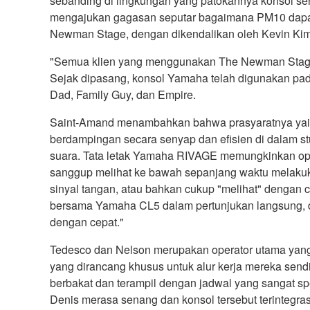
sebanding di lingkungan yang patokannya konsol sen
mengajukan gagasan seputar bagaimana PM10 dapat
Newman Stage, dengan dikendalikan oleh Kevin Kim
"Semua klien yang menggunakan The Newman Stage m
Sejak dipasang, konsol Yamaha telah digunakan pada
Dad, Family Guy, dan Empire.
Saint-Amand menambahkan bahwa prasyaratnya yaitu 
berdampingan secara senyap dan efisien di dalam st
suara. Tata letak Yamaha RIVAGE memungkinkan oper
sanggup melihat ke bawah sepanjang waktu melakuka
sinyal tangan, atau bahkan cukup "melihat" dengan 
bersama Yamaha CL5 dalam pertunjukan langsung, d
dengan cepat."
Tedesco dan Nelson merupakan operator utama yang
yang dirancang khusus untuk alur kerja mereka sendir
berbakat dan terampil dengan jadwal yang sangat sp
Denis merasa senang dan konsol tersebut terintegr