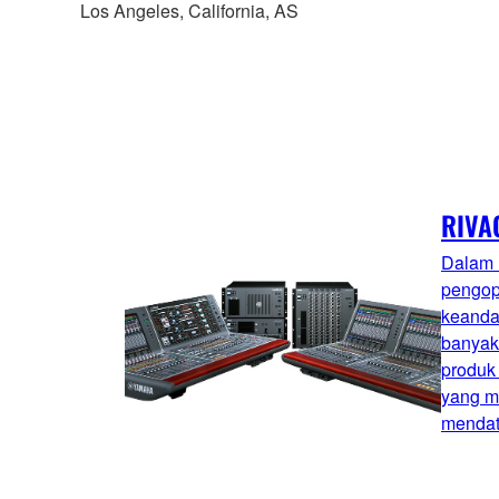
Los Angeles, California, AS
RIVA
Dalam h
pengope
keanda
banyak
produk
yang m
mendat