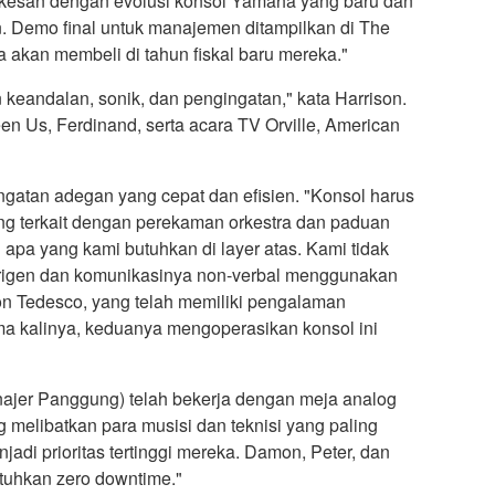
terkesan dengan evolusi konsol Yamaha yang baru dan
Demo final untuk manajemen ditampilkan di The
kan membeli di tahun fiskal baru mereka."
andalan, sonik, dan pengingatan," kata Harrison.
n Us, Ferdinand, serta acara TV Orville, American
gatan adegan yang cepat dan efisien. "Konsol harus
ang terkait dengan perekaman orkestra dan paduan
pa yang kami butuhkan di layer atas. Kami tidak
dirigen dan komunikasinya non-verbal menggunakan
on Tedesco, yang telah memiliki pengalaman
 kalinya, keduanya mengoperasikan konsol ini
ajer Panggung) telah bekerja dengan meja analog
g melibatkan para musisi dan teknisi yang paling
di prioritas tertinggi mereka. Damon, Peter, dan
tuhkan zero downtime."