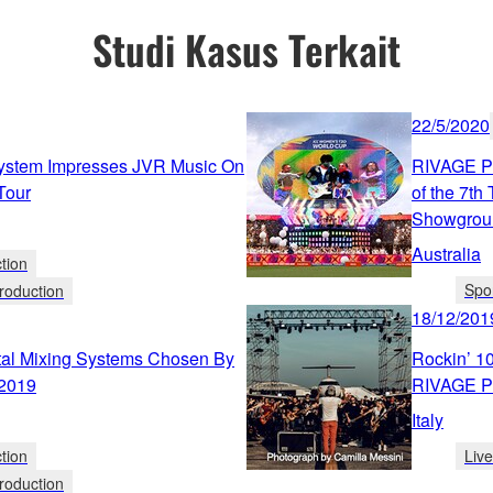
Studi Kasus Terkait
22/5/2020
stem Impresses JVR Music On
RIVAGE PM
Tour
of the 7t
Showgrou
Australia
tion
Spo
roduction
18/12/201
al Mixing Systems Chosen By
Rockin’ 1
 2019
RIVAGE P
Italy
tion
Liv
roduction