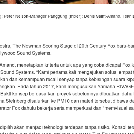
); Peter Nelson-Manager Panggung (mixer); Denis Saint-Amand, Tekni
rkestra, The Newman Scoring Stage di 20th Century Fox baru-ba
llywood Sound Systems.
mand, menetapkan kriteria untuk apa yang coba dicapai Fox ke
ood Sound Systems. "Kami pertama kali mengajukan solusi em
an dan kemampuan recall senyap tanpa kebisingan suara kipa
timbangkan. Pada tahun 2017, kami mengusulkan Yamaha RIVAGE
 Bukti konsep berdasarkan proyek sebelumnya dibuatkan dahul
a Steinberg disalurkan ke PM10 dan materi tersebut dibawa da
rator Fox dahulu bekerja serta memperkuat dan "memvisualisa
dipilih akan menjadi teknologi terdepan tanpa risiko. Konsol te