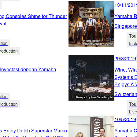
13/11/201
g Consoles Shine for Thunder
Yamaha RI
ival
Singapore
Tou
tion
Ins
roduction
29/8/2019
 Investasi dengan Yamaha
Wine, Wir
Systems E
Enjoys A 
Switzerla
tion
roduction
Tou
Liv
10/5/2019
ns Enjoy Dutch Superstar Marco
Yamaha Co