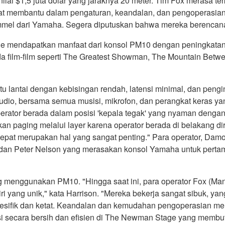
ilai $1,5 juta dolar yang jaraknya 20 meter. Tim Fox merasa 
 membantu dalam pengaturan, keandalan, dan pengoperasian. 
mel dari Yamaha. Segera diputuskan bahwa mereka berencana a
endapatkan manfaat dari konsol PM10 dengan peningkatan ke
 film-film seperti The Greatest Showman, The Mountain Betwee
lantai dengan kebisingan rendah, latensi minimal, dan pengin
udio, bersama semua musisi, mikrofon, dan perangkat keras y
ator berada dalam posisi 'kepala tegak' yang nyaman dengan a
n paging melalui layer karena operator berada di belakang 
cepat merupakan hal yang sangat penting." Para operator, Dam
an Peter Nelson yang merasakan konsol Yamaha untuk pertama
 menggunakan PM10. "Hingga saat ini, para operator Fox (Man
i yang unik," kata Harrison. "Mereka bekerja sangat sibuk, yan
esifik dan ketat. Keandalan dan kemudahan pengoperasian menja
asi secara bersih dan efisien di The Newman Stage yang membu