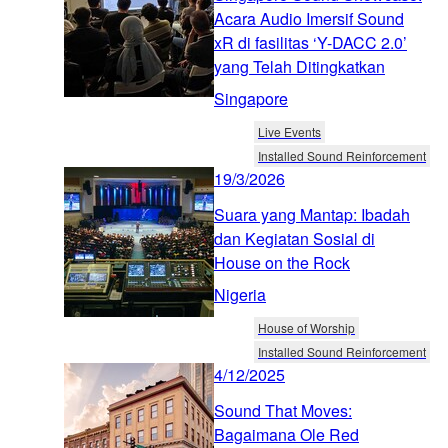
Acara Audio Imersif Sound
xR di fasilitas ‘Y-DACC 2.0’
yang Telah Ditingkatkan
Singapore
Live Events
Installed Sound Reinforcement
19/3/2026
Suara yang Mantap: Ibadah
dan Kegiatan Sosial di
House on the Rock
Nigeria
House of Worship
Installed Sound Reinforcement
4/12/2025
Sound That Moves:
Bagaimana Ole Red