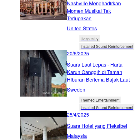
Nashville Menghadirkan
Momen Musikal Tak
Terlupakan
United States
Hospitality
Installed Sound Reinforcement
20/6/2025
Suara Laut Lepas - Harta
Karun Canggih di Taman
Hiburan Bertema Bajak Laut
Sweden
Themed Entertainment
Installed Sound Reinforcement
25/4/2025
Suara Hotel yang Fleksibel
Malaysia