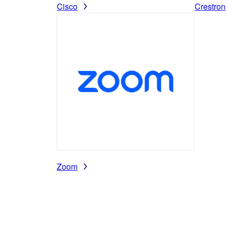
Cisco
Crestron
Zoom