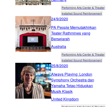
Performing Arts Center & Theater
Installed Sound Reinforcement
24/9/2020
PA People Memutakhirkan
Teater Rathmines yang
Bersejarah
Australia
Performing Arts Center & Theater
Installed Sound Reinforcement
25/8/2020
Always Playing: London
Symphony Orchestra dan
Yamaha Tetap Hidupkan
Musik Klasik
United Kingdom
Performing Arts Center & Theater