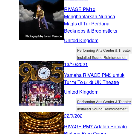
RIVAGE PM10
Menghantarkan Nuansa
Magis di Tur Perdana
Bedknobs & Broomsticks
United Kingdom
Performing Arts Center & Theater
Installed Sound Reinforcement
13/10/2021
Yamaha RIVAGE PM5 untuk
Tur “9 To 5” di UK Theatre
United Kingdom
Performing Arts Center & Theater
Installed Sound Reinforcement
22/9/2021
RIVAGE PM7 Adalah Pemain
Bintang Baru Opera