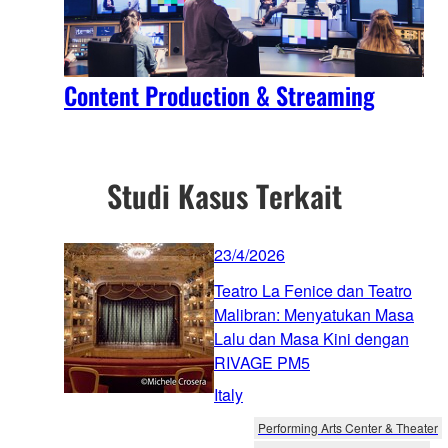
Content Production & Streaming
Studi Kasus Terkait
23/4/2026
Teatro La Fenice dan Teatro
Malibran: Menyatukan Masa
Lalu dan Masa Kini dengan
RIVAGE PM5
Italy
Performing Arts Center & Theater