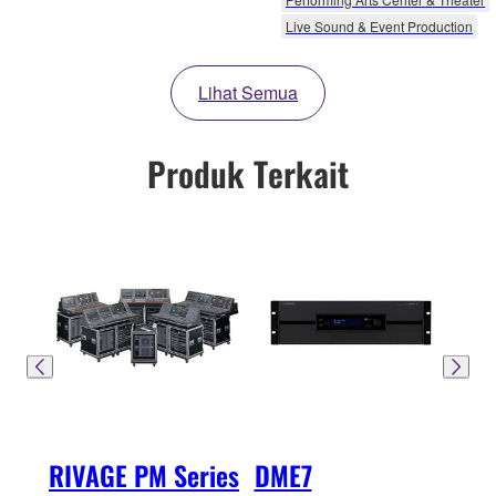
Live Sound & Event Production
Lihat Semua
Produk Terkait
RIVAGE PM Series
DME7
SW