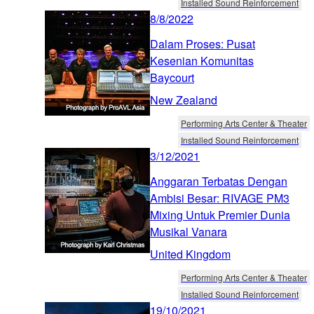
Installed Sound Reinforcement
8/8/2022
Dalam Proses: Pusat
Kesenian Komunitas
Baycourt
New Zealand
Performing Arts Center & Theater
Installed Sound Reinforcement
3/12/2021
Anggaran Terbatas Dengan
Ambisi Besar: RIVAGE PM3
Mixing Untuk Premier Dunia
Musikal Vanara
United Kingdom
Performing Arts Center & Theater
Installed Sound Reinforcement
19/10/2021