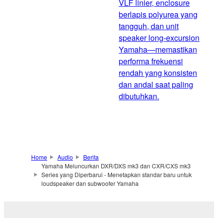
VLF linier, enclosure
berlapis polyurea yang
tangguh, dan unit
speaker long‑excursion
Yamaha—memastikan
performa frekuensi
rendah yang konsisten
dan andal saat paling
dibutuhkan.
Home
Audio
Berita
Yamaha Meluncurkan DXR/DXS mk3 dan CXR/CXS mk3
Series yang Diperbarui - Menetapkan standar baru untuk
loudspeaker dan subwoofer Yamaha