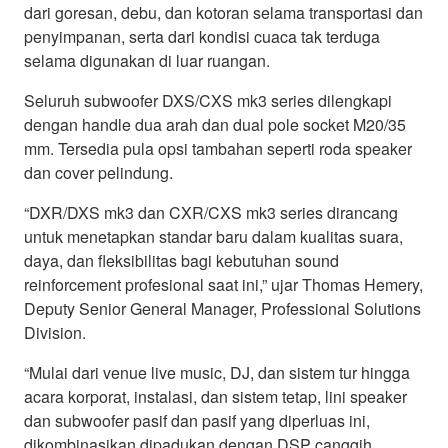
dari goresan, debu, dan kotoran selama transportasi dan
penyimpanan, serta dari kondisi cuaca tak terduga
selama digunakan di luar ruangan.
Seluruh subwoofer DXS/CXS mk3 series dilengkapi
dengan handle dua arah dan dual pole socket M20/35
mm. Tersedia pula opsi tambahan seperti roda speaker
dan cover pelindung.
“DXR/DXS mk3 dan CXR/CXS mk3 series dirancang
untuk menetapkan standar baru dalam kualitas suara,
daya, dan fleksibilitas bagi kebutuhan sound
reinforcement profesional saat ini,” ujar Thomas Hemery,
Deputy Senior General Manager, Professional Solutions
Division.
“Mulai dari venue live music, DJ, dan sistem tur hingga
acara korporat, instalasi, dan sistem tetap, lini speaker
dan subwoofer pasif dan pasif yang diperluas ini,
dikombinasikan dipadukan dengan DSP canggih,