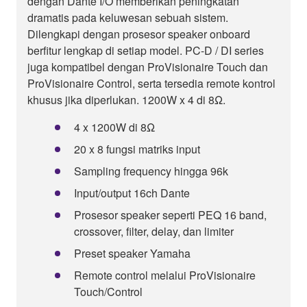
dengan Dante I/O memberikan peningkatan
dramatis pada keluwesan sebuah sistem.
Dilengkapi dengan prosesor speaker onboard
berfitur lengkap di setiap model. PC-D / DI series
juga kompatibel dengan ProVisionaire Touch dan
ProVisionaire Control, serta tersedia remote kontrol
khusus jika diperlukan. 1200W x 4 di 8Ω.
4 x 1200W di 8Ω
20 x 8 fungsi matriks input
Sampling frequency hingga 96k
Input/output 16ch Dante
Prosesor speaker seperti PEQ 16 band,
crossover, filter, delay, dan limiter
Preset speaker Yamaha
Remote control melalui ProVisionaire
Touch/Control