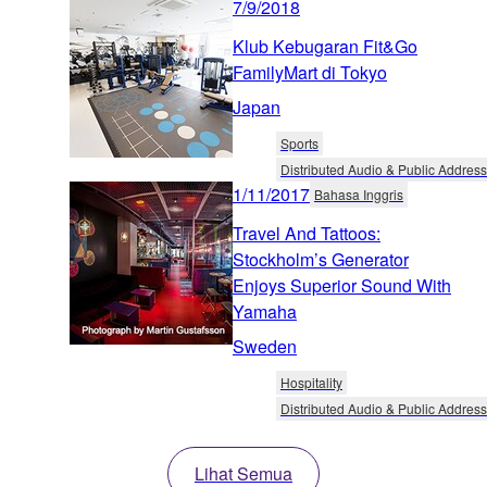
7/9/2018
Klub Kebugaran Fit&Go
FamilyMart di Tokyo
Japan
Sports
Distributed Audio & Public Address
1/11/2017
Bahasa Inggris
Travel And Tattoos:
Stockholm’s Generator
Enjoys Superior Sound With
Yamaha
Sweden
Hospitality
Distributed Audio & Public Address
Lihat Semua