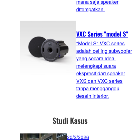
mana saja speaker
ditempatkan.
VXC Series "model S"
"Model S" VXC series
adalah ceiling subwoofer
yang secara ideal
melengkapi suara
ekspresif dari speaker
VXS dan VXC series
tanpa mengganggu
desain interior.
Studi Kasus
20/2/2026