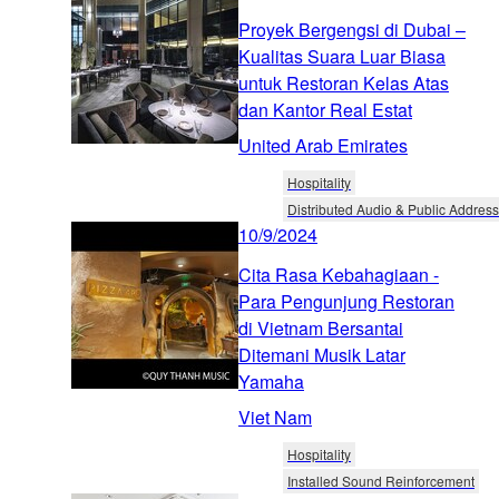
Proyek Bergengsi di Dubai –
Kualitas Suara Luar Biasa
untuk Restoran Kelas Atas
dan Kantor Real Estat
United Arab Emirates
Hospitality
Distributed Audio & Public Address
10/9/2024
Cita Rasa Kebahagiaan -
Para Pengunjung Restoran
di Vietnam Bersantai
Ditemani Musik Latar
Yamaha
Viet Nam
Hospitality
Installed Sound Reinforcement