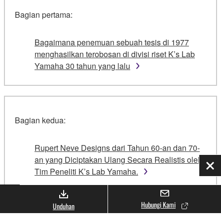
Bagian pertama:
Bagaimana penemuan sebuah tesis di 1977
menghasilkan terobosan di divisi riset K’s Lab
Yamaha 30 tahun yang lalu
Bagian kedua:
Rupert Neve Designs dari Tahun 60-an dan 70-
an yang Diciptakan Ulang Secara Realistis oleh
Tut
Tim Peneliti K’s Lab Yamaha.
Hubungi Kami
Unduhan