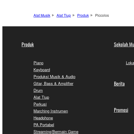
Alat Musik
Alat Tiup
Produk
Piccolos
Produk
Sekolah Mu
Piano
Loka
Keyboard
Produksi Musik & Audio
Berita
Gitar, Bass & Amplifier
Drum
Alat Tiup
Perkusi
Promosi
Marching Instrumen
Headphone
PA Portabel
Streaming/Bermain Game