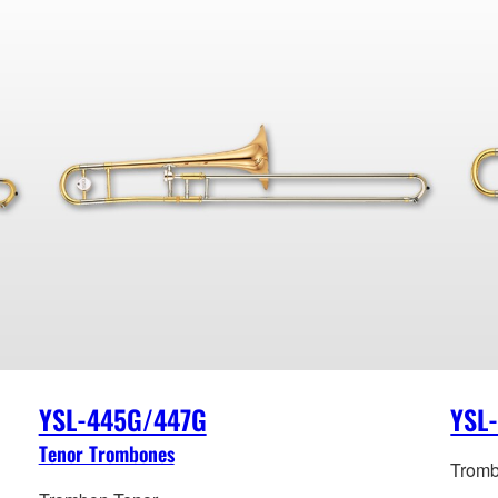
YSL-445G/447G
YSL
Tenor Trombones
Tromb