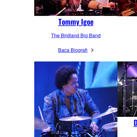
Tommy Igoe
The Birdland Big Band
Baca Biografi
D