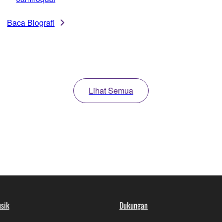
Baca Biografi
Lihat Semua
sik
Dukungan