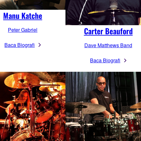
Manu Katche
Carter Beauford
Peter Gabriel
Baca Biografi
Dave Matthews Band
Baca Biografi