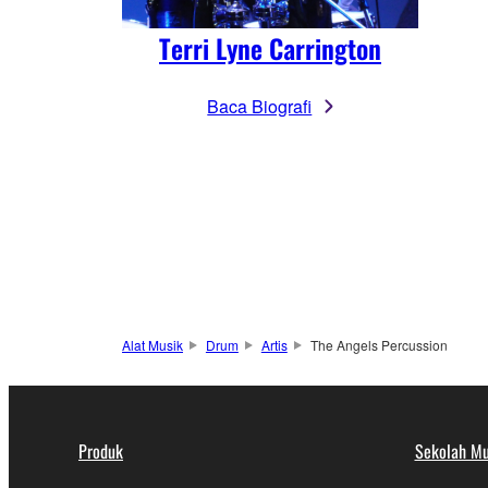
Terri Lyne Carrington
Baca Biografi
Alat Musik
Drum
Artis
The Angels Percussion
Produk
Sekolah Mu