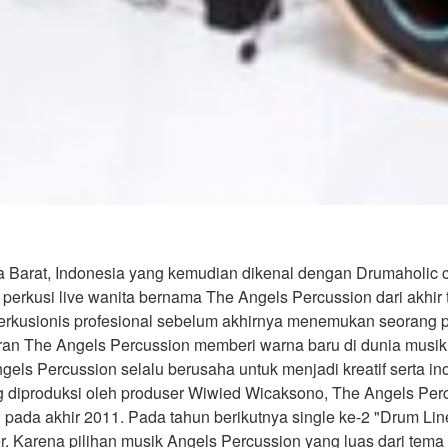
 Barat, Indonesia yang kemudian dikenal dengan Drumaholic ch
rkusi live wanita bernama The Angels Percussion dari akhir
erkusionis profesional sebelum akhirnya menemukan seorang 
iran The Angels Percussion memberi warna baru di dunia musi
els Percussion selalu berusaha untuk menjadi kreatif serta in
g diproduksi oleh produser Wiwied Wicaksono, The Angels Per
pada akhir 2011. Pada tahun berikutnya single ke-2 "Drum Line
er. Karena pilihan musik Angels Percussion yang luas dari te