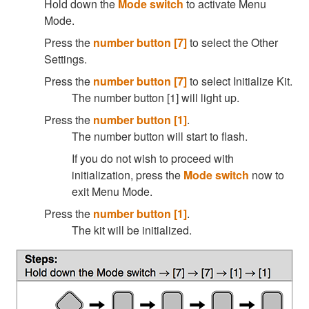
Hold down the
Mode switch
to activate Menu
Mode.
Press the
number button [7]
to select the Other
Settings.
Press the
number button [7]
to select Initialize Kit.
The number button [1] will light up.
Press the
number button [1]
.
The number button will start to flash.
If you do not wish to proceed with
initialization, press the
Mode switch
now to
exit Menu Mode.
Press the
number button [1]
.
The kit will be initialized.