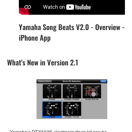
Yamaha Song Beats V2.0 - Overview -
iPhone App
What's New in Version 2.1
- Yamaha’s DTX562K electronic drum kit can be