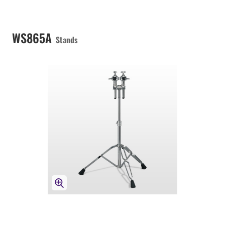
WS865A
Stands