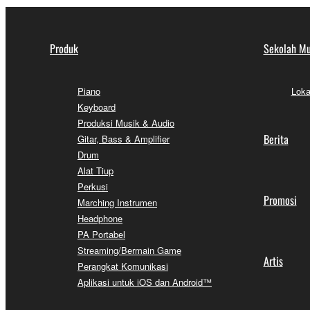
Produk
Sekolah Mu
Piano
Loka
Keyboard
Produksi Musik & Audio
Berita
Gitar, Bass & Amplifier
Drum
Alat Tiup
Perkusi
Promosi
Marching Instrumen
Headphone
PA Portabel
Streaming/Bermain Game
Artis
Perangkat Komunikasi
Aplikasi untuk iOS dan Android™