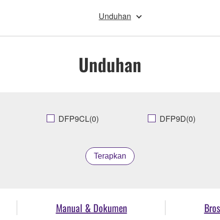
Unduhan
Unduhan
DFP9CL(0)
DFP9D(0)
Terapkan
Manual & Dokumen
Bros