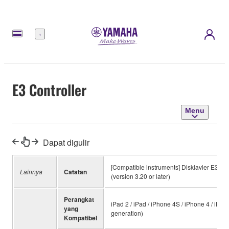
Menu
E3 Controller
Menu
Dapat digulir
[Compatible instruments] Disklavier E3 (ver
Lainnya
Catatan
(version 3.20 or later)
Perangkat
iPad 2 / iPad / iPhone 4S / iPhone 4 / iPh
yang
generation)
Kompatibel