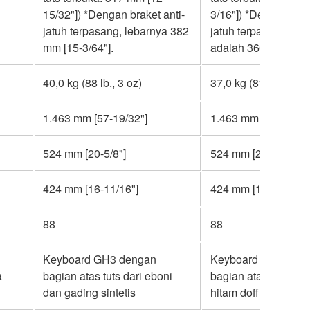
15/32"]) *Dengan braket anti-
3/16"]) *Dengan brak
jatuh terpasang, lebarnya 382
jatuh terpasang, leb
mm [15-3/64"].
adalah 366 mm [14-1
40,0 kg (88 lb., 3 oz)
37,0 kg (81 lb.,9 oz.)
1.463 mm [57-19/32"]
1.463 mm [57-19/32"
524 mm [20-5/8"]
524 mm [20-5/8"]
424 mm [16-11/16"]
424 mm [16-11/16"]
88
88
Keyboard GH3 dengan
Keyboard GHS den
a
bagian atas tuts dari eboni
bagian atas tuts be
dan gading sintetis
hitam doff