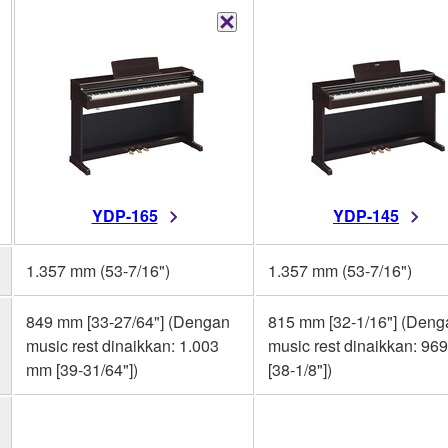
YDP-165
YDP-145
1.357 mm (53-7/16")
1.357 mm (53-7/16")
849 mm [33-27/64"] (Dengan
815 mm [32-1/16"] (Deng
music rest dinaikkan: 1.003
music rest dinaikkan: 96
mm [39-31/64"])
[38-1/8"])