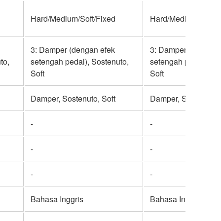
Hard/Medium/Soft/Fixed
Hard/Medium/Soft/F
3: Damper (dengan efek
3: Damper (dengan 
to,
setengah pedal), Sostenuto,
setengah pedal), So
Soft
Soft
Damper, Sostenuto, Soft
Damper, Sostenuto, 
-
-
-
-
-
-
Bahasa Inggris
Bahasa Inggris