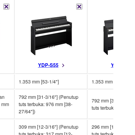
YDP-S55
YDP-S35
1.353 mm [53-1/4"]
1.353 mm [53-1/4"]
an
792 mm [31-3/16"] (Penutup
792 mm [31-3/16"] 
9 mm
tuts terbuka: 976 mm [38-
tuts terbuka: 968 mm
27/64"])
309 mm [12-3/16"] (Penutup
296 mm [11-5/8"] (P
tuts terbuka: 317 mm [12-
tuts terbuka: 309 mm