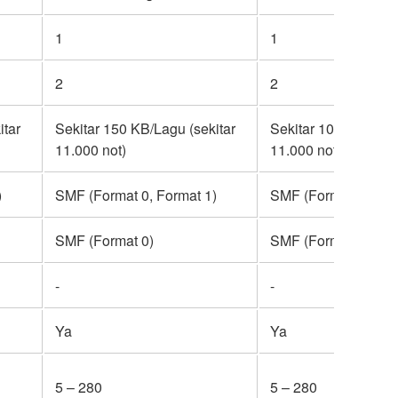
1
1
2
2
itar
Sekitar 150 KB/Lagu (sekitar
Sekitar 100 KB/Lagu
11.000 not)
11.000 not)
)
SMF (Format 0, Format 1)
SMF (Format 0, For
SMF (Format 0)
SMF (Format 0)
-
-
Ya
Ya
5 – 280
5 – 280