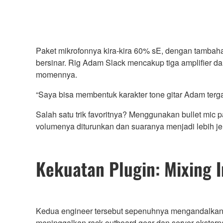
Paket mikrofonnya kira-kira 60% sE, dengan tambaha
bersinar. Rig Adam Slack mencakup tiga amplifier d
momennya.
“Saya bisa membentuk karakter tone gitar Adam ter
Salah satu trik favoritnya? Menggunakan bullet mic p
volumenya diturunkan dan suaranya menjadi lebih jer
Kekuatan Plugin: Mixing 
Kedua engineer tersebut sepenuhnya mengandalkan
meninggalkan rack outboard gear dan server ekster