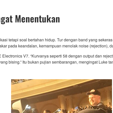
angat Menentukan
kasi tetapi soal bertahan hidup. Tur dengan band yang sekeras d
ar pada keandalan, kemampuan menolak noise (rejection), da
lectronics V7. “Kurvanya seperti 58 dengan output dan rejectio
k yang bising.” Itu bukan pujian sembarangan, mengingat Luk