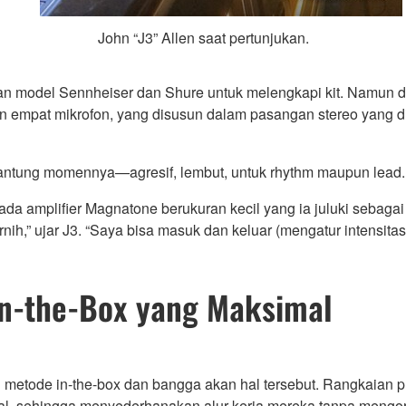
John “J3” Allen saat pertunjukan.
n model Sennheiser dan Shure untuk melengkapi kit. Namun di p
an empat mikrofon, yang disusun dalam pasangan stereo yang 
gantung momennya—agresif, lembut, untuk rhythm maupun lead.
ada amplifier Magnatone berukuran kecil yang ia juluki sebagai
nih,” ujar J3. “Saya bisa masuk dan keluar (mengatur intensita
In-the-Box yang Maksimal
 metode in-the-box dan bangga akan hal tersebut. Rangkaia
nal, sehingga menyederhanakan alur kerja mereka tanpa mengor