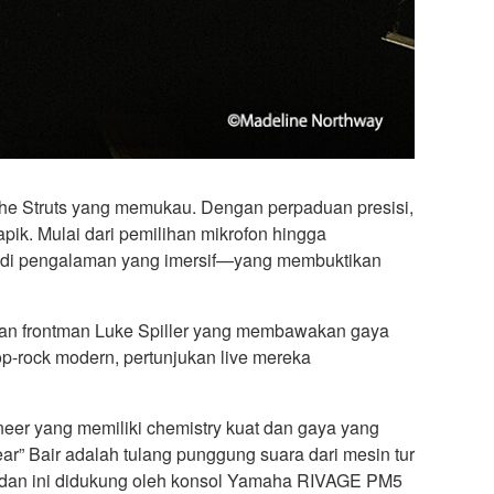
e The Struts yang memukau. Dengan perpaduan presisi,
ik. Mulai dari pemilihan mikrofon hingga
jadi pengalaman yang imersif—yang membuktikan
ngan frontman Luke Spiller yang membawakan gaya
rock modern, pertunjukan live mereka
neer yang memiliki chemistry kuat dan gaya yang
ar” Bair adalah tulang punggung suara dari mesin tur
ra—dan ini didukung oleh konsol Yamaha RIVAGE PM5