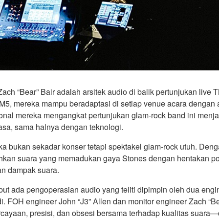
ach “Bear” Bair adalah arsitek audio di balik pertunjukan liv
5, mereka mampu beradaptasi di setiap venue acara dengan ap
sional mereka mengangkat pertunjukan glam-rock band ini men
sa, sama halnya dengan teknologi.
eka bukan sekadar konser tetapi spektakel glam-rock utuh. De
hkan suara yang memadukan gaya Stones dengan hentakan pop-
dan dampak suara.
ut ada pengoperasian audio yang teliti dipimpin oleh dua engi
di. FOH engineer John “J3” Allen dan monitor engineer Zach “Be
ercayaan, presisi, dan obsesi bersama terhadap kualitas sua