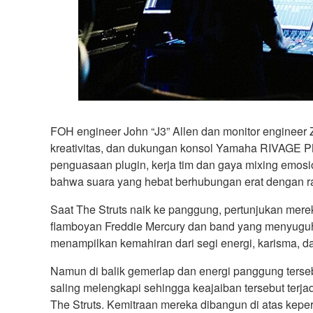
FOH engineer John “J3” Allen dan monitor engineer Z
kreativitas, dan dukungan konsol Yamaha RIVAGE PM
penguasaan plugin, kerja tim dan gaya mixing emo
bahwa suara yang hebat berhubungan erat dengan ra
Saat The Struts naik ke panggung, pertunjukan mer
flamboyan Freddie Mercury dan band yang menyugu
menampilkan kemahiran dari segi energi, karisma, 
Namun di balik gemerlap dan energi panggung terseb
saling melengkapi sehingga keajaiban tersebut terja
The Struts. Kemitraan mereka dibangun di atas kep