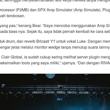
us Processor (P2MB) dan SPX Amp Simulator (Amp Simulate). Plu
uah terobosan.
 yang pas,” kenang Bear. “Saya mencoba menggunakan Amp Sim
ada bass-nya. Sejak itu, saya tidak pernah kembali ke cara se
k drum, dan reverb Bricasti Y7 untuk vokal Luke. Dengan me
dengar jelas melalui monitor wedge tanpa menutup suara lainny
di Clair Global, ia sudah cukup sering melihat server plugin m
ksimalkan tools yang saya miliki,” ujarnya. “Dan dengan RIVAG