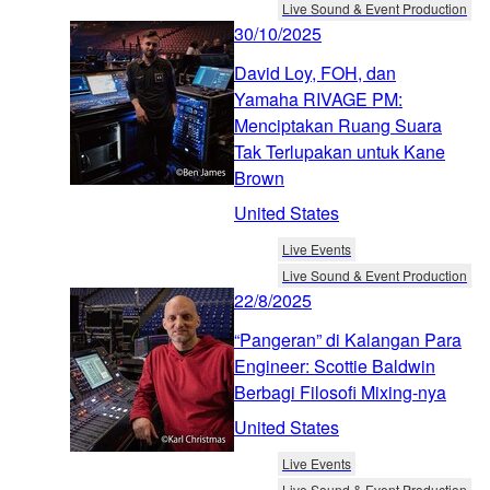
Live Sound & Event Production
30/10/2025
David Loy, FOH, dan
Yamaha RIVAGE PM:
Menciptakan Ruang Suara
Tak Terlupakan untuk Kane
Brown
United States
Live Events
Live Sound & Event Production
22/8/2025
“Pangeran” di Kalangan Para
Engineer: Scottie Baldwin
Berbagi Filosofi Mixing-nya
United States
Live Events
Live Sound & Event Production