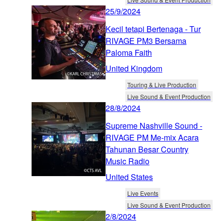
25/9/2024
Kecil tetapi Bertenaga - Tur
RIVAGE PM3 Bersama
Paloma Faith
United Kingdom
Touring & Live Production
Live Sound & Event Production
28/8/2024
Supreme Nashville Sound -
RIVAGE PM Me-mix Acara
Tahunan Besar Country
Music Radio
United States
Live Events
Live Sound & Event Production
2/8/2024