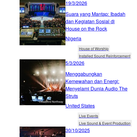
19/3/2026
Suara yang Mantap: Ibadah
dan Kegiatan Sosial di
House on the Rock
Nigeria
House of Worship
Installed Sound Reinforcement
5/3/2026
Menggabungkan
Kemewahan dan Energi:
Menyelami Dunia Audio The
Struts
United States
Live Events
Live Sound & Event Production
30/10/2025