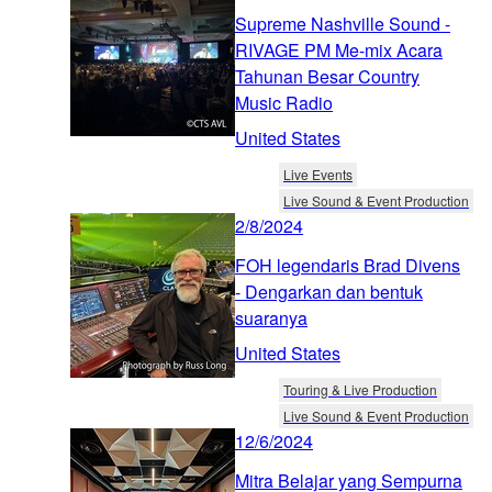
Supreme Nashville Sound -
RIVAGE PM Me-mix Acara
Tahunan Besar Country
Music Radio
United States
Live Events
Live Sound & Event Production
2/8/2024
FOH legendaris Brad Divens
- Dengarkan dan bentuk
suaranya
United States
Touring & Live Production
Live Sound & Event Production
12/6/2024
Mitra Belajar yang Sempurna