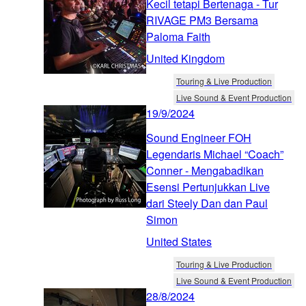
Kecil tetapi Bertenaga - Tur
RIVAGE PM3 Bersama
Paloma Faith
United Kingdom
Touring & Live Production
Live Sound & Event Production
19/9/2024
Sound Engineer FOH
Legendaris Michael “Coach”
Conner - Mengabadikan
Esensi Pertunjukkan Live
dari Steely Dan dan Paul
Simon
United States
Touring & Live Production
Live Sound & Event Production
28/8/2024