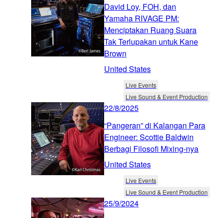
David Loy, FOH, dan
Yamaha RIVAGE PM:
Menciptakan Ruang Suara
Tak Terlupakan untuk Kane
Brown
United States
Live Events
Live Sound & Event Production
22/8/2025
“Pangeran” di Kalangan Para
Engineer: Scottie Baldwin
Berbagi Filosofi Mixing-nya
United States
Live Events
Live Sound & Event Production
25/9/2024