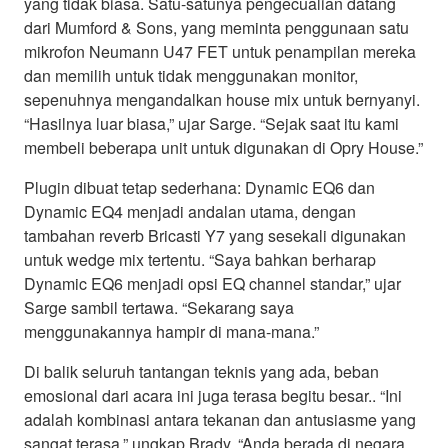
yang tidak biasa. Satu-satunya pengecualian datang
dari Mumford & Sons, yang meminta penggunaan satu
mikrofon Neumann U47 FET untuk penampilan mereka
dan memilih untuk tidak menggunakan monitor,
sepenuhnya mengandalkan house mix untuk bernyanyi.
“Hasilnya luar biasa,” ujar Sarge. “Sejak saat itu kami
membeli beberapa unit untuk digunakan di Opry House.”
Plugin dibuat tetap sederhana: Dynamic EQ6 dan
Dynamic EQ4 menjadi andalan utama, dengan
tambahan reverb Bricasti Y7 yang sesekali digunakan
untuk wedge mix tertentu. “Saya bahkan berharap
Dynamic EQ6 menjadi opsi EQ channel standar,” ujar
Sarge sambil tertawa. “Sekarang saya
menggunakannya hampir di mana-mana.”
Di balik seluruh tantangan teknis yang ada, beban
emosional dari acara ini juga terasa begitu besar.. “Ini
adalah kombinasi antara tekanan dan antusiasme yang
sangat terasa,” ungkap Brady. “Anda berada di negara