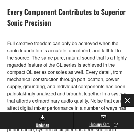
Every Component Contributes to Superior
Sonic Precision
Full creative freedom can only be achieved when the
sonic foundation is accurate, uncolored, and faithful to
the source. The same pure, natural sound that is a highly
regarded feature of the CL series is achieved in the
compact QL series consoles as well. Every detail, from
mechanical construction through port location, power
supply, grounding, and individual components has been
painstakingly analyzed and brought together in a system
that affords extraordinary audio quality. Noise that can
Tut
affect digital mixer performance in a number of ways has
also been thoroughly scrutinized and effectively
eliminated. Because it can affect AD/ DA converter
Hubungi Kami
Unduhan
performance, system clock jitter has been subject to